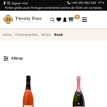
+351 253 982 248
Segue-nos!
PT
▾
Portes grátis para Portugal continental acima de 150€ em compras.
0
Início
Champanhes
Bruto
Rosé
Filtrar