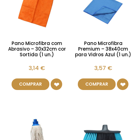
Pano Microfibra com
Pano Microfibra
Abrasivo – 30x32cm cor
Premium – 38x40cm
Sortida (1 un.)
para Vidros Azul (1 un.)
3,14
€
3,57
€
COMPRAR
COMPRAR