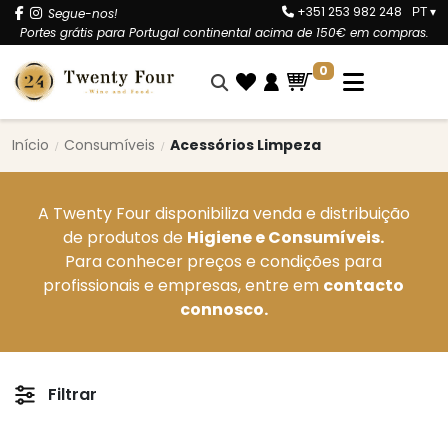
+351 253 982 248
Segue-nos!
PT
▾
Portes grátis para Portugal continental acima de 150€ em compras.
0
Início
Consumíveis
Acessórios Limpeza
A Twenty Four disponibiliza venda e distribuição
de produtos de
Higiene e Consumíveis.
Para conhecer preços e condições para
profissionais e empresas, entre em
contacto
connosco.
Filtrar