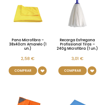
Pano Microfibra –
Recarga Esfregona
38x40cm Amarelo (1
Profissional Tiras –
un.)
240g Microfibra (1 un.)
2,58
€
3,01
€
COMPRAR
COMPRAR