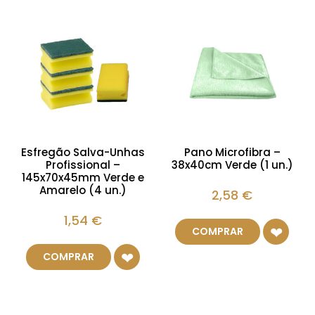
Esfregão Salva-Unhas
Pano Microfibra –
Profissional –
38x40cm Verde (1 un.)
145x70x45mm Verde e
Amarelo (4 un.)
2,58
€
1,54
€
COMPRAR
COMPRAR