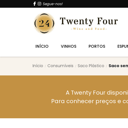
Segue-nos!
INÍCIO
VINHOS
PORTOS
ESPU
Início
Consumíveis
Saco Plástico
Saco se
A Twenty Four disponi
Para conhecer preços e c