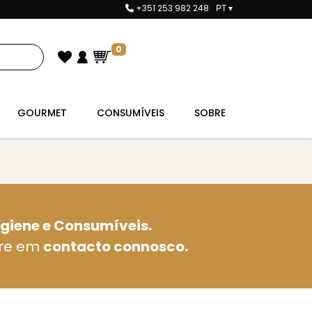
+351 253 982 248
PT
▾
0
GOURMET
CONSUMÍVEIS
SOBRE
igiene e Consumíveis.
tre em
contacto connosco.