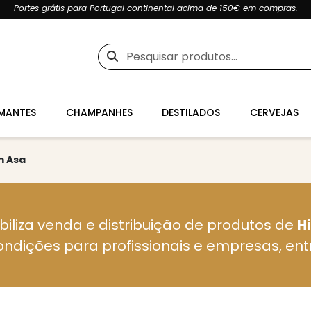
Portes grátis para Portugal continental acima de 150€ em compras.
Pesquisar
por:
MANTES
CHAMPANHES
DESTILADOS
CERVEJAS
m Asa
biliza venda e distribuição de produtos de
H
ondições para profissionais e empresas, en