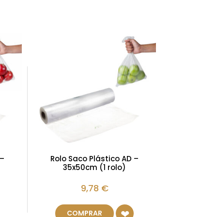
 –
Rolo Saco Plástico AD –
35x50cm (1 rolo)
9,78
€
COMPRAR