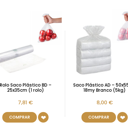
Rolo Saco Plástico BD –
Saco Plástico AD – 50x
25x35cm (1 rolo)
18my Branco (5kg)
7,81
€
8,00
€
COMPRAR
COMPRAR