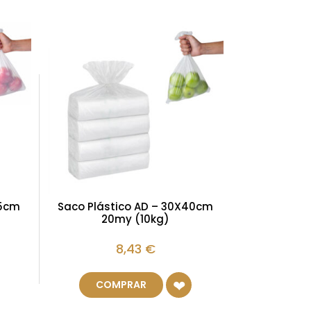
55cm
Saco Plástico AD – 30X40cm
20my (10kg)
8,43
€
COMPRAR