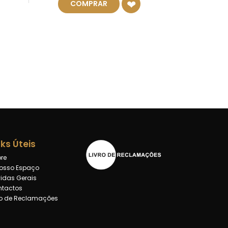
COMPRAR
nks Úteis
re
osso Espaço
idas Gerais
tactos
ro de Reclamações