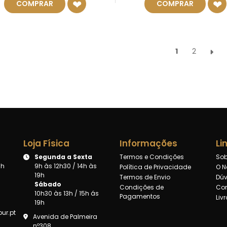
COMPRAR
COMPRAR
1
2
Loja Física
Informações
Li
Segunda a Sexta
Termos e Condições
Sob
8h
9h às 12h30 / 14h às
Política de Privacidade
O N
19h
Termos de Envio
Dúv
Sábado
Condições de
Con
10h30 às 13h / 15h ás
Pagamentos
Liv
19h
ur.pt
Avenida de Palmeira
nº308