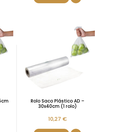
35cm
Rolo Saco Plástico AD –
30x40cm (1 rolo)
10,27
€