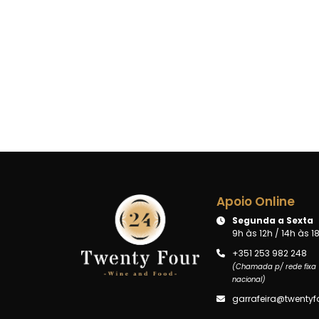
Apoio Online
Segunda a Sexta
9h às 12h / 14h às 1
+351 253 982 248
(Chamada p/ rede fixa
nacional)
garrafeira@twentyfo