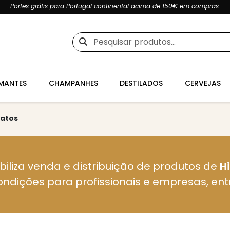
Portes grátis para Portugal continental acima de 150€ em compras.
Pesquisar
por:
MANTES
CHAMPANHES
DESTILADOS
CERVEJAS
ratos
biliza venda e distribuição de produtos de
H
ondições para profissionais e empresas, en