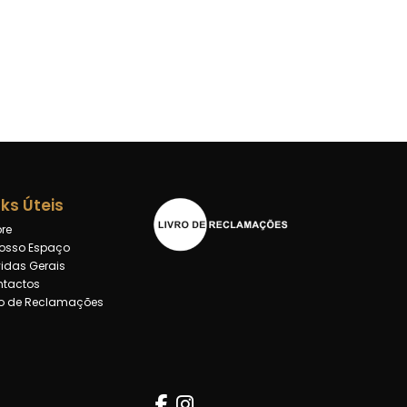
nks Úteis
re
osso Espaço
idas Gerais
tactos
ro de Reclamações