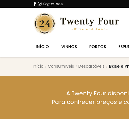
Segue-nos!
INÍCIO
VINHOS
PORTOS
ESPU
Início
Consumíveis
Descartáveis
Base e P
A Twenty Four disponi
Para conhecer preços e c