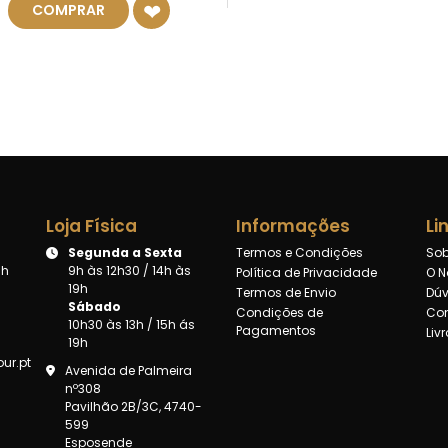
COMPRAR
Loja Física
Informações
Li
Segunda a Sexta
Termos e Condições
Sob
8h
9h às 12h30 / 14h às
Política de Privacidade
O N
19h
Termos de Envio
Dúv
Sábado
Condições de
Con
10h30 às 13h / 15h ás
Pagamentos
Liv
19h
ur.pt
Avenida de Palmeira
nº308
Pavilhão 2B/3C, 4740-
599
Esposende