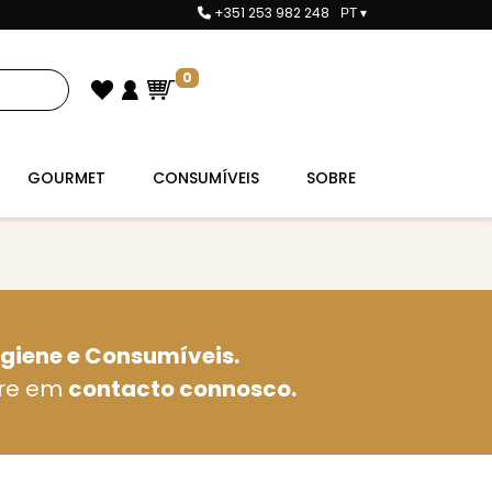
+351 253 982 248
PT
▾
0
GOURMET
CONSUMÍVEIS
SOBRE
igiene e Consumíveis.
tre em
contacto connosco.