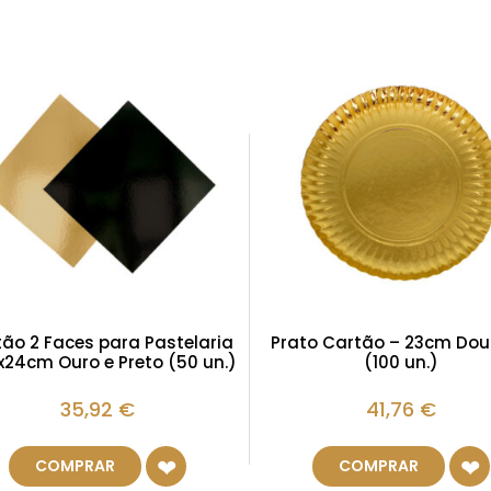
ão 2 Faces para Pastelaria
Prato Cartão – 23cm Do
x24cm Ouro e Preto (50 un.)
(100 un.)
35,92
€
41,76
€
COMPRAR
COMPRAR