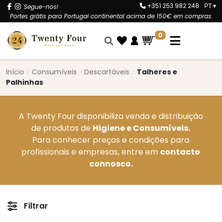
+351 253 982 248
Segue-nos!
PT
▾
Portes grátis para Portugal continental acima de 150€ em compras.
0
Início
Consumíveis
Descartáveis
Talheres e
Palhinhas
A Twenty Four disponibiliza venda e distribuição
de produtos de
Higiene e Consumíveis.
Para conhecer preços e condições para
profissionais e empresas, entre em
contacto
connosco.
Filtrar