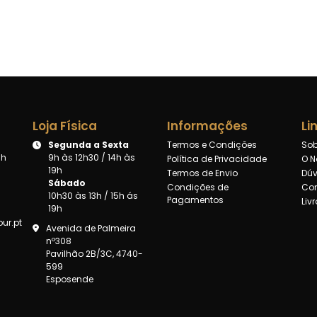
Loja Física
Informações
Li
Segunda a Sexta
Termos e Condições
Sob
8h
9h às 12h30 / 14h às
Política de Privacidade
O N
19h
Termos de Envio
Dúv
Sábado
Condições de
Con
10h30 às 13h / 15h ás
Pagamentos
Liv
19h
ur.pt
Avenida de Palmeira
nº308
Pavilhão 2B/3C, 4740-
599
Esposende