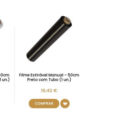
 50cm
Filme Estirável Manual – 50cm
 un.)
Preto com Tubo (1 un.)
16,42
€
COMPRAR