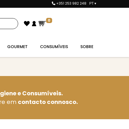
+351 253 982 248
PT
▾
0
GOURMET
CONSUMÍVEIS
SOBRE
igiene e Consumíveis.
tre em
contacto connosco.