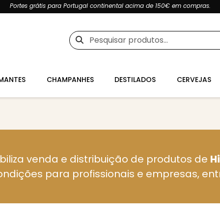
Portes grátis para Portugal continental acima de 150€ em compras.
Pesquisar
por:
MANTES
CHAMPANHES
DESTILADOS
CERVEJAS
biliza venda e distribuição de produtos de
H
ondições para profissionais e empresas, en