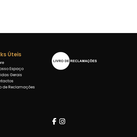
nks Úteis
re
osso Espaço
idas Gerais
tactos
ro de Reclamações