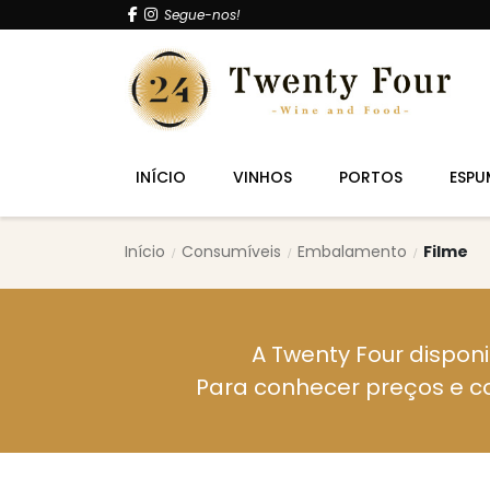
Segue-nos!
INÍCIO
VINHOS
PORTOS
ESPU
Início
Consumíveis
Embalamento
Filme
A Twenty Four disponi
Para conhecer preços e c