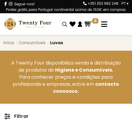
+351 253 982 248
Segue-nos!
PT
▾
Portes grátis para Portugal continental acima de 150€ em compras.
0
Início
Consumíveis
Luvas
A Twenty Four disponibiliza venda e distribuição
de produtos de
Higiene e Consumíveis.
Para conhecer preços e condições para
profissionais e empresas, entre em
contacto
connosco.
Filtrar