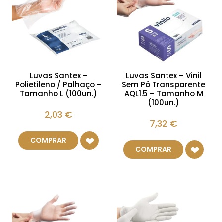
Luvas Santex –
Luvas Santex – Vinil
Polietileno / Palhaço –
Sem Pó Transparente
Tamanho L (100un.)
AQL1.5 – Tamanho M
(100un.)
2,03
€
7,32
€
COMPRAR
COMPRAR