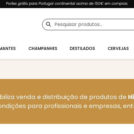
Portes grátis para Portugal continental acima de 150€ em compras.
Pesquisar
por:
MANTES
CHAMPANHES
DESTILADOS
CERVEJAS
biliza venda e distribuição de produtos de
H
ondições para profissionais e empresas, en