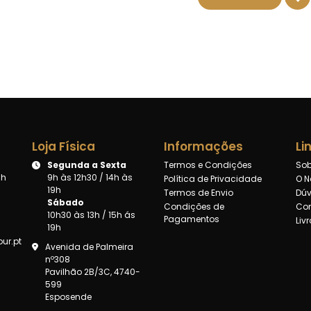
Loja Física
Informações
Li
Segunda a Sexta
Termos e Condições
Sob
8h
9h às 12h30 / 14h às
Política de Privacidade
O N
19h
Termos de Envio
Dúv
Sábado
Condições de
Con
10h30 às 13h / 15h ás
Pagamentos
Liv
19h
ur.pt
Avenida de Palmeira
nº308
Pavilhão 2B/3C, 4740-
599
Esposende