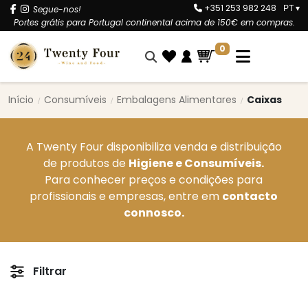
+351 253 982 248
Segue-nos!
PT
▾
Portes grátis para Portugal continental acima de 150€ em compras.
0
Início
Consumíveis
Embalagens Alimentares
Caixas
A Twenty Four disponibiliza venda e distribuição
de produtos de
Higiene e Consumíveis.
Para conhecer preços e condições para
profissionais e empresas, entre em
contacto
connosco.
Filtrar