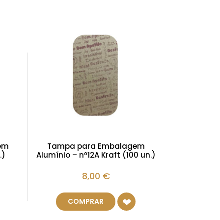
em
Tampa para Embalagem
.)
Alumínio – nº12A Kraft (100 un.)
8,00
€
COMPRAR