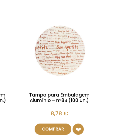
em
Tampa para Embalagem
n.)
Alumínio – nº8B (100 un.)
8,78
€
COMPRAR