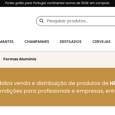
Portes grátis para Portugal continental acima de 150€ em compras.
Pesquisar
por:
MANTES
CHAMPANHES
DESTILADOS
CERVEJAS
Formas Alumínio
biliza venda e distribuição de produtos de
H
ondições para profissionais e empresas, en