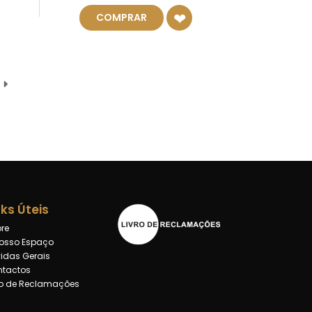
COMPRAR
nks Úteis
re
osso Espaço
idas Gerais
tactos
ro de Reclamações