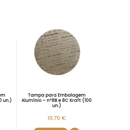
em
Tampa para Embalagem
0 un.)
Alumínio – nº8B e 8C Kraft (100
un.)
10,70
€