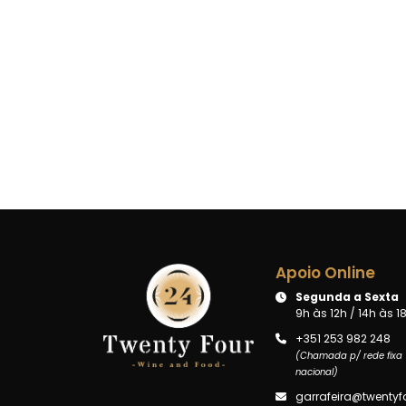
Apoio Online
Segunda a Sexta
9h às 12h / 14h às 1
+351 253 982 248
(Chamada p/ rede fixa
nacional)
garrafeira@twentyfo