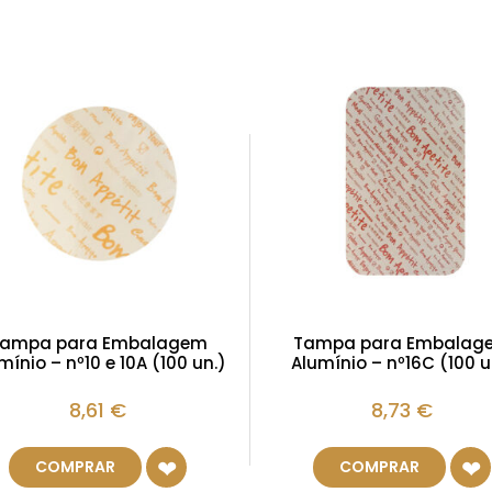
ampa para Embalagem
Tampa para Embalag
mínio – nº10 e 10A (100 un.)
Alumínio – nº16C (100 u
8,61
€
8,73
€
COMPRAR
COMPRAR