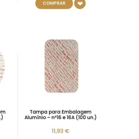
COMPRAR
em
Tampa para Embalagem
.)
Alumínio – nº16 e 16A (100 un.)
11,93
€