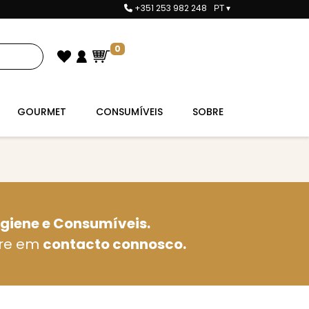
+351 253 982 248
PT
▾
0
GOURMET
CONSUMÍVEIS
SOBRE
igiene e Consumíveis.
tre em
contacto connosco.