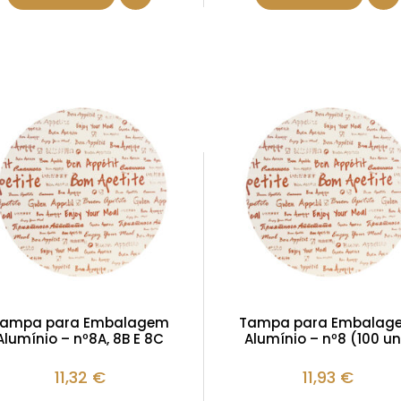
ampa para Embalagem
Tampa para Embalag
Alumínio – nº8A, 8B E 8C
Alumínio – nº8 (100 un
11,32
€
11,93
€