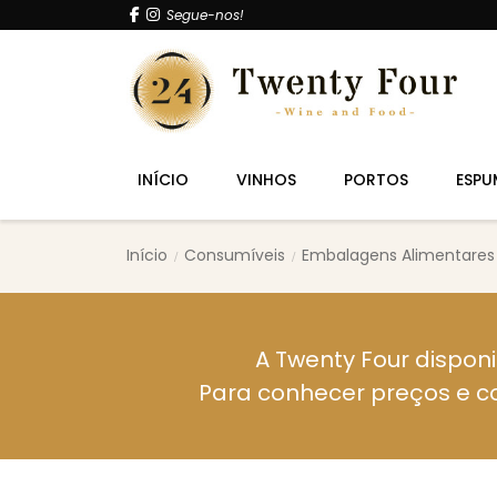
Segue-nos!
INÍCIO
VINHOS
PORTOS
ESPU
Início
Consumíveis
Embalagens Alimentares
A Twenty Four disponi
Para conhecer preços e c