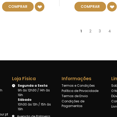
COMPRAR
COMPRAR
1
2
3
4
Loja Física
Informações
Li
Segunda a Sexta
Termos e Condições
Sob
8h
9h às 12h30 / 14h às
Política de Privacidade
O N
19h
Termos de Envio
Dúv
Sábado
Condições de
Con
10h30 às 13h / 15h ás
Pagamentos
Liv
19h
ur.pt
Avenida de Palmeira