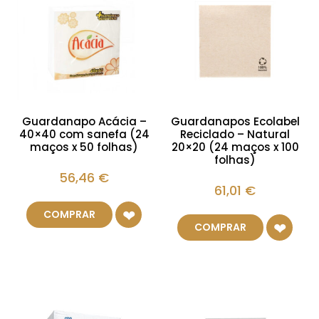
Guardanapo Acácia –
Guardanapos Ecolabel
40×40 com sanefa (24
Reciclado – Natural
maços x 50 folhas)
20×20 (24 maços x 100
folhas)
56,46
€
61,01
€
COMPRAR
COMPRAR