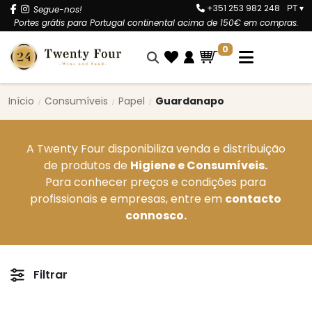
+351 253 982 248
Segue-nos!
PT
▾
Portes grátis para Portugal continental acima de 150€ em compras.
0
Início
Consumíveis
Papel
Guardanapo
A Twenty Four disponibiliza venda e distribuição
de produtos de
Higiene e Consumíveis.
Para conhecer preços e condições para
profissionais e empresas, entre em
contacto
connosco.
Filtrar