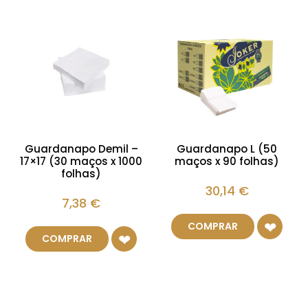
Guardanapo Demil –
Guardanapo L (50
17×17 (30 maços x 1000
maços x 90 folhas)
folhas)
30,14
€
7,38
€
COMPRAR
COMPRAR