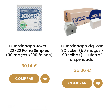
Guardanapo Joker –
Guardanapo Zig-Zag
22×22 Folha Simples
3D Joker (50 maços x
(30 maços x 100 folhas)
90 folhas) + Oferta 1
dispensador
30,14
€
35,06
€
COMPRAR
COMPRAR