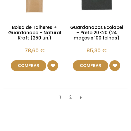
Bolsa de Talheres +
Guardanapos Ecolabel
Guardanapo – Natural
– Preto 20×20 (24
Kraft (250 un.)
maços x 100 folhas)
78,60
€
85,30
€
COMPRAR
COMPRAR
1
2