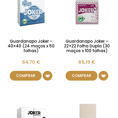
Guardanapo Joker –
Guardanapo Joker –
40×40 (24 maços x 50
22×22 Folha Dupla (30
folhas)
maços x 100 folhas)
64,70
€
65,19
€
COMPRAR
COMPRAR