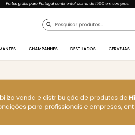
Portes grátis para Portugal continental acima de 150€ em compras.
Pesquisar
por:
MANTES
CHAMPANHES
DESTILADOS
CERVEJAS
biliza venda e distribuição de produtos de
H
ondições para profissionais e empresas, en