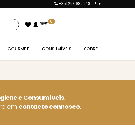
+351 253 982 248
PT
▾
0
GOURMET
CONSUMÍVEIS
SOBRE
igiene e Consumíveis.
tre em
contacto connosco.