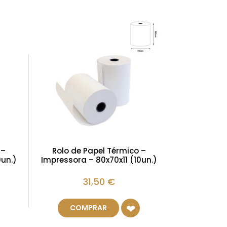
 –
Rolo de Papel Térmico –
0un.)
Impressora – 80x70x11 (10un.)
31,50
€
COMPRAR