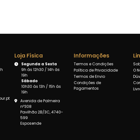
Loja Física
Informações
Li
Segunda a Sexta
Termos e Condições
Sob
8h
9h às 12h30 / 14h às
Política de Privacidade
O N
19h
Termos de Envio
Dúv
Sábado
Condições de
Con
10h30 às 13h / 15h ás
Pagamentos
Liv
19h
ur.pt
Avenida de Palmeira
nº308
Pavilhão 2B/3C, 4740-
599
Esposende