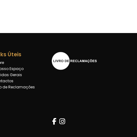
nks Úteis
re
osso Espaço
idas Gerais
tactos
ro de Reclamações