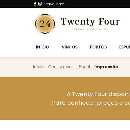
Segue-nos!
INÍCIO
VINHOS
PORTOS
ESPU
Início
Consumíveis
Papel
Impressão
A Twenty Four disponi
Para conhecer preços e c