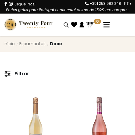
+351 253 982 248
Segue-nos!
PT
▾
Portes grátis para Portugal continental acima de 150€ em compras.
0
Início
Espumantes
Doce
Filtrar