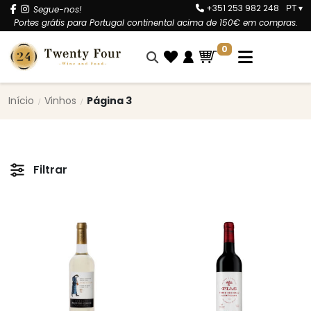
+351 253 982 248
Segue-nos!
PT
▾
Portes grátis para Portugal continental acima de 150€ em compras.
0
Início
Vinhos
Página 3
Filtrar