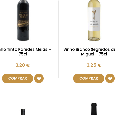
nho Tinto Paredes Meias –
Vinho Branco Segredos d
75cl
Miguel – 75cl
3,20
€
3,25
€
COMPRAR
COMPRAR