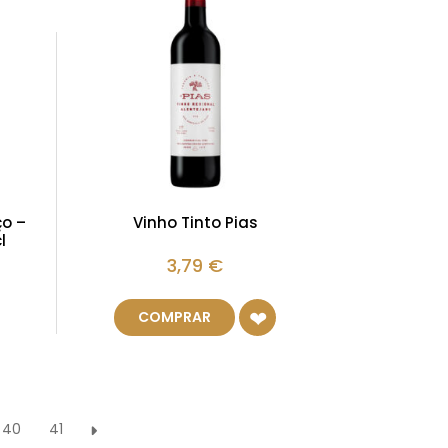
ço –
Vinho Tinto Pias
l
3,79
€
COMPRAR
40
41