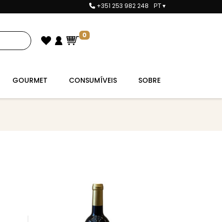
+351 253 982 248
PT
▾
0
GOURMET
CONSUMÍVEIS
SOBRE