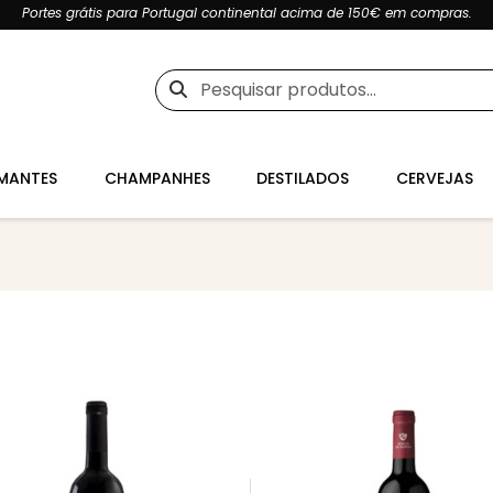
Portes grátis para Portugal continental acima de 150€ em compras.
Pesquisar
por:
MANTES
CHAMPANHES
DESTILADOS
CERVEJAS