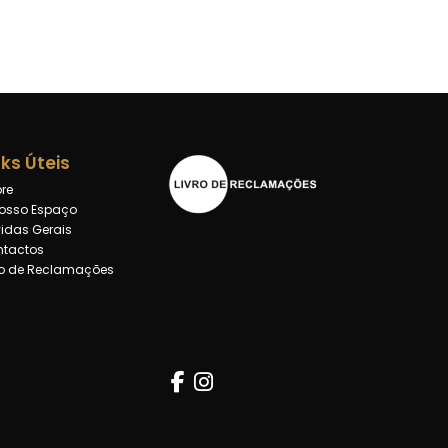
nks Úteis
re
osso Espaço
idas Gerais
tactos
ro de Reclamações