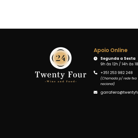
Apoio Online
Segunda a Sexta
9h às 12h / 14h às 1
+351 253 982 248
(Chamada p/ rede fixa
nacional)
garrafeira@twentyfo