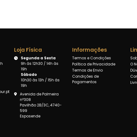
Loja Física
Informações
Li
Segunda a Sexta
Termos e Condições
Sob
8h
9h às 12h30 / 14h às
Política de Privacidade
O N
19h
Termos de Envio
Dúv
Sábado
Condições de
Con
10h30 às 13h / 15h ás
Pagamentos
Liv
19h
ur.pt
Avenida de Palmeira
nº308
Pavilhão 2B/3C, 4740-
599
Esposende