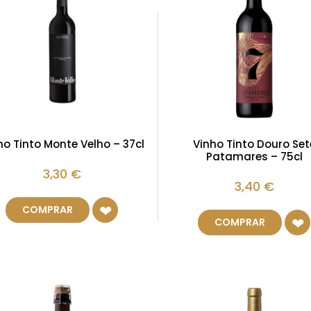
ho Tinto Monte Velho – 37cl
Vinho Tinto Douro Set
Patamares – 75cl
3,30
€
3,40
€
COMPRAR
COMPRAR