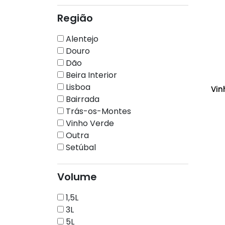
Região
Alentejo
Douro
Dão
Beira Interior
Lisboa
Vin
Bairrada
Trás-os-Montes
Vinho Verde
Outra
Setúbal
Volume
1,5L
3L
5L