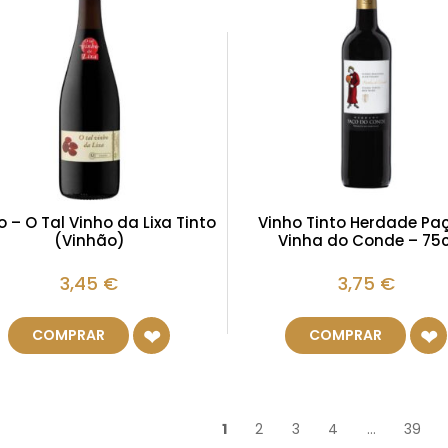
o – O Tal Vinho da Lixa Tinto
Vinho Tinto Herdade Pa
(Vinhão)
Vinha do Conde – 75c
3,45
€
3,75
€
COMPRAR
COMPRAR
1
2
3
4
…
39