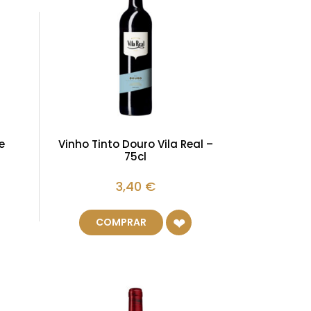
e
Vinho Tinto Douro Vila Real –
75cl
3,40
€
COMPRAR