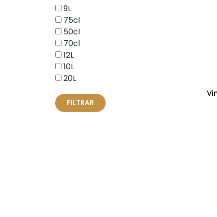
9L
75cl
50cl
70cl
12L
10L
20L
Vi
FILTRAR