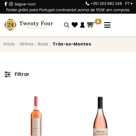
+351 253 982 248
Segue-nos!
PT
▾
Portes grátis para Portugal continental acima de 150€ em compras.
0
Início
Vinhos
Rosé
Trás-os-Montes
Filtrar