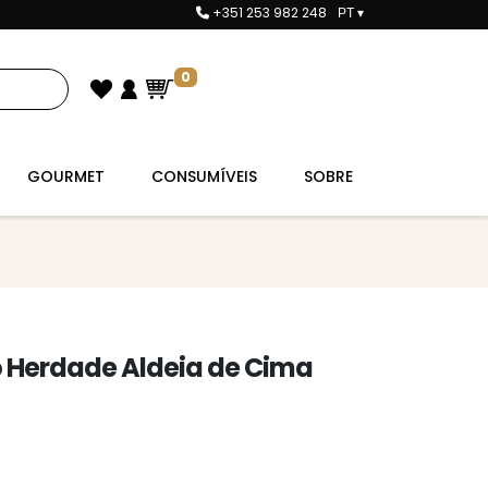
+351 253 982 248
PT
▾
0
GOURMET
CONSUMÍVEIS
SOBRE
 Herdade Aldeia de Cima