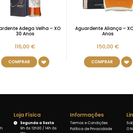
ardente Adega Velha – XO
Aguardente Aliança – X
30 Anos
Anos
116,00
€
150,00
€
COMPRAR
COMPRAR
Loja Física
Informações
Li
Segunda a Sexta
Termos e Condições
Sob
8h
9h às 12h30 / 14h às
Política de Privacidade
O N