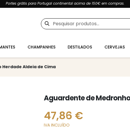
Portes grátis para Portugal continental acima de 150€ em compras.
Pesquisar
por:
MANTES
CHAMPANHES
DESTILADOS
CERVEJAS
 Herdade Aldeia de Cima
Aguardente de Medronho
47,86
€
IVA INCLUÍDO