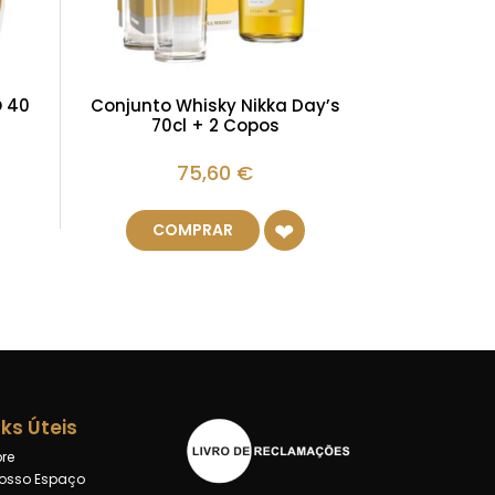
O 40
Conjunto Whisky Nikka Day’s
70cl + 2 Copos
75,60
€
COMPRAR
nks Úteis
re
osso Espaço