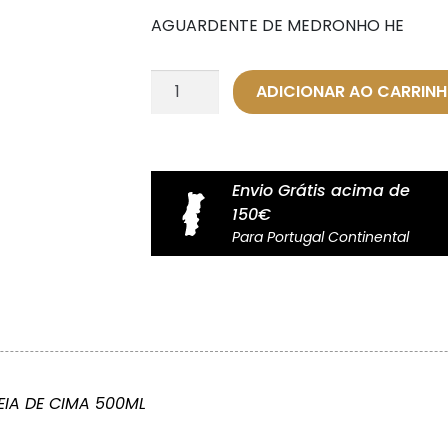
AGUARDENTE DE MEDRONHO HE
Quantidade
ADICIONAR AO CARRIN
de
Aguardente
de
Medronho
Envio Grátis acima de
Herdade
150€
Aldeia
Para Portugal Continental
de
Cima
IA DE CIMA 500ML