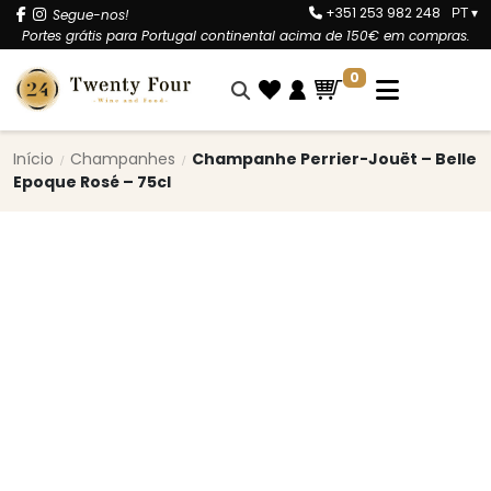
+351 253 982 248
Segue-nos!
PT
▾
Portes grátis para Portugal continental acima de 150€ em compras.
0
Início
Champanhes
Champanhe Perrier-Jouët – Belle
Epoque Rosé – 75cl