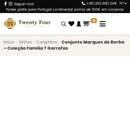
+351 253 982 248
Segue-nos!
PT
▾
Portes grátis para Portugal continental acima de 150€ em compras.
0
Início
Vinhos
Conjuntos
Conjunto Marques de Borba
– Coleção Família 7 Garrafas