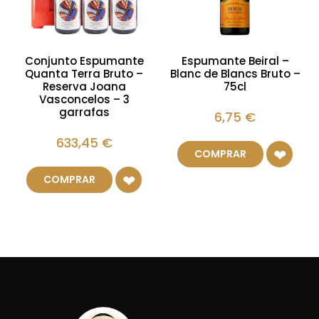
Conjunto Espumante
Espumante Beiral –
Quanta Terra Bruto –
Blanc de Blancs Bruto –
Reserva Joana
75cl
Vasconcelos – 3
garrafas
6,75
€
633,45
€
COMPRAR
COMPRAR