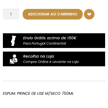
Quantidade
ADICIONAR AO CARRINHO
de
Espumante
Prince
de
Envio Grátis acima de 150€
Lise
Para Portugal Continental
-
Meio
Recolha na Loja
Seco
Compre Online e Levante na Loja
-
75cl
ESPUM. PRINCE DE LISE M/SECO 750ML