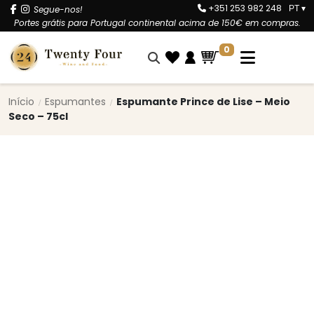
+351 253 982 248
Segue-nos!
PT
▾
Portes grátis para Portugal continental acima de 150€ em compras.
0
Início
Espumantes
Espumante Prince de Lise – Meio
Seco – 75cl