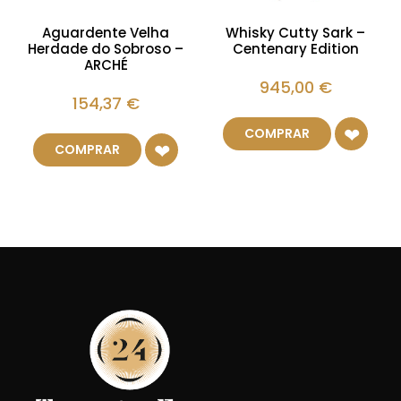
Aguardente Velha
Whisky Cutty Sark –
Herdade do Sobroso –
Centenary Edition
ARCHÉ
945,00
€
154,37
€
COMPRAR
COMPRAR