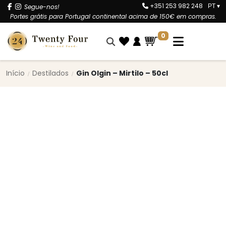
+351 253 982 248
Segue-nos!
PT
▾
Portes grátis para Portugal continental acima de 150€ em compras.
0
Início
Destilados
Gin Olgin – Mirtilo – 50cl