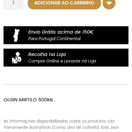
ADICIONAR AO CARRINHO
de
Gin
Olgin
-
Envio Grátis acima de 150€
Mirtilo
Para Portugal Continental
-
50cl
Recolha na Loja
Compre Online e Levante na Loja
OLGIN MIRTILO 500ML
As informações disponibilizadas sobre os produtos são
meramente ilustrativas (como ano de colheita, lote, teor