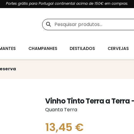
Portes grátis para Portugal continental acima de 150€ em compras.
Pesquisar
por:
MANTES
CHAMPANHES
DESTILADOS
CERVEJAS
Reserva
Vinho Tinto Terra a Terra
Quanta Terra
13,45
€