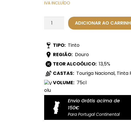
IVA INCLUÍDO
Quantidade
ADICIONAR AO CARRIN
de
Vinho
Tinto
TIPO:
Tinto
Terra
REGIÃO:
Douro
a
Terra
TEOR ALCOÓLICO:
13,5%
-
CASTAS:
Touriga Nacional, Tinta 
Reserva
VOLUME:
75cl
Envio Grátis acima de
150€
Para Portugal Continental