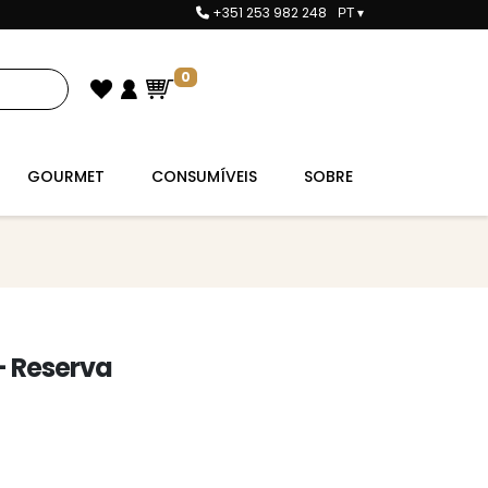
+351 253 982 248
PT
▾
0
GOURMET
CONSUMÍVEIS
SOBRE
 – Reserva