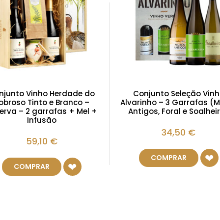
njunto Vinho Herdade do
Conjunto Seleção Vin
obroso Tinto e Branco –
Alvarinho – 3 Garrafas (
erva – 2 garrafas + Mel +
Antigos, Foral e Soalhei
Infusão
34,50
€
59,10
€
COMPRAR
COMPRAR