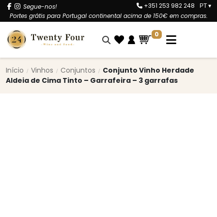
+351 253 982 248
Segue-nos!
PT
▾
Portes grátis para Portugal continental acima de 150€ em compras.
0
Início
Vinhos
Conjuntos
Conjunto Vinho Herdade
Aldeia de Cima Tinto – Garrafeira – 3 garrafas