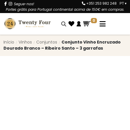
+351 253 982 248
Segue-nos!
PT
▾
Portes grátis para Portugal continental acima de 150€ em compras.
0
Início
Vinhos
Conjuntos
Conjunto Vinho Encruzado
Dourado Branco – Ribeiro Santo – 3 garrafas