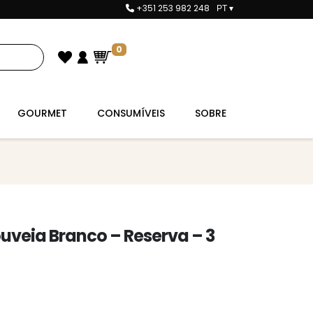
+351 253 982 248
PT
▾
0
GOURMET
CONSUMÍVEIS
SOBRE
uveia Branco – Reserva – 3