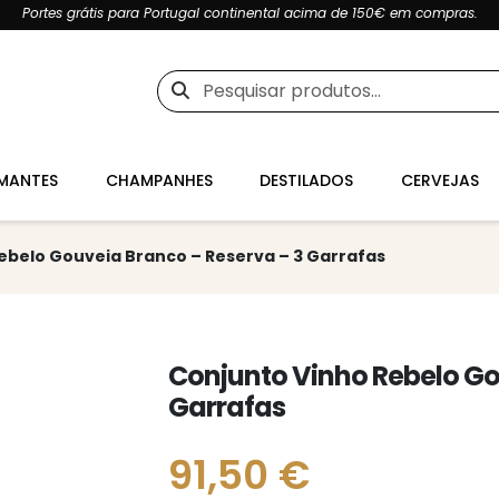
Portes grátis para Portugal continental acima de 150€ em compras.
Pesquisar
por:
MANTES
CHAMPANHES
DESTILADOS
CERVEJAS
ebelo Gouveia Branco – Reserva – 3 Garrafas
Conjunto Vinho Rebelo Go
Garrafas
91,50
€