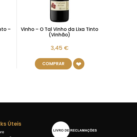
nto –
Vinho – O Tal Vinho da Lixa Tinto
(Vinhão)
3,45
€
COMPRAR
nks Úteis
re