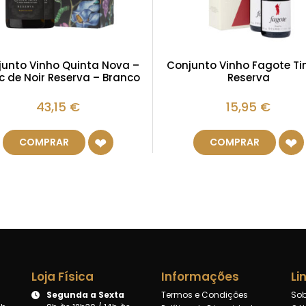
unto Vinho Quinta Nova –
Conjunto Vinho Fagote Ti
c de Noir Reserva – Branco
Reserva
43,15
€
15,95
€
COMPRAR
COMPRAR
Loja Física
Informações
Li
Segunda a Sexta
Termos e Condições
Sob