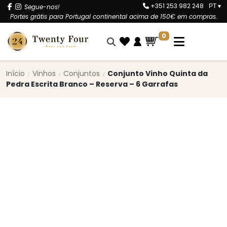
+351 253 982 248
Segue-nos!
PT
▾
Portes grátis para Portugal continental acima de 150€ em compras.
0
Início
Vinhos
Conjuntos
Conjunto Vinho Quinta da
Pedra Escrita Branco – Reserva – 6 Garrafas