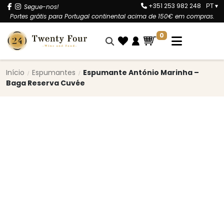
+351 253 982 248
Segue-nos!
PT
▾
Portes grátis para Portugal continental acima de 150€ em compras.
0
Início
Espumantes
Espumante António Marinha –
Baga Reserva Cuvée