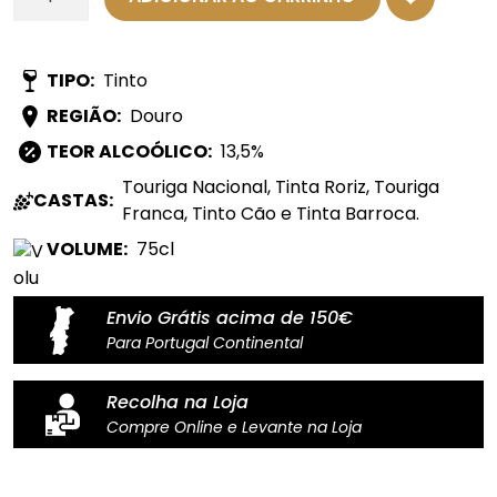
de
Vinho
Judas
TIPO:
Tinto
Priest
REGIÃO:
Douro
Tinto
-
TEOR ALCOÓLICO:
13,5%
Reserva
Touriga Nacional, Tinta Roriz, Touriga
CASTAS:
Franca, Tinto Cão e Tinta Barroca.
VOLUME:
75cl
Envio Grátis acima de 150€
Para Portugal Continental
Recolha na Loja
Compre Online e Levante na Loja