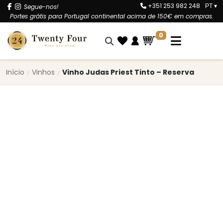
+351 253 982 248
Segue-nos!
PT
▾
Portes grátis para Portugal continental acima de 150€ em compras.
0
Início
Vinhos
Vinho Judas Priest Tinto – Reserva