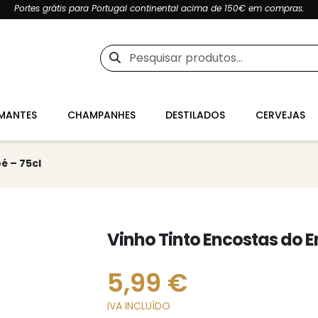
Portes grátis para Portugal continental acima de 150€ em compras.
Pesquisar
por:
MANTES
CHAMPANHES
DESTILADOS
CERVEJAS
é – 75cl
Vinho Tinto Encostas do E
5,99
€
IVA INCLUÍDO