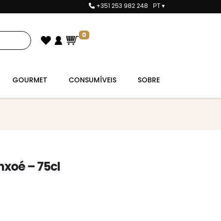
+351 253 982 248
PT
▾
0
GOURMET
CONSUMÍVEIS
SOBRE
nxoé – 75cl