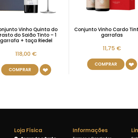
njunto Vinho Quinta do
Conjunto Vinho Cardo Tint
rasto do Saião Tinto – 1
garrafas
garrafa + taça Riedel
11,75
€
118,00
€
COMPRAR
COMPRAR
Loja Física
Informações
Li