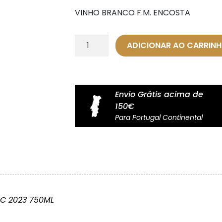
VINHO BRANCO F.M. ENCOSTA
Quantidade
ADICIONAR AO CARRIN
de
Vinho
Tinto
Encostas
Envio Grátis acima de
do
150€
Enxoé
Para Portugal Continental
–
75cl
OC 2023 750ML