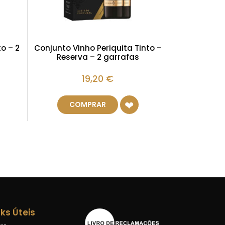
o – 2
Conjunto Vinho Periquita Tinto –
Reserva – 2 garrafas
19,20
€
COMPRAR
nks Úteis