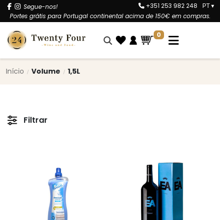
+351 253 982 248
Segue-nos!
PT
▾
Portes grátis para Portugal continental acima de 150€ em compras.
0
Início
Volume
1,5L
Filtrar